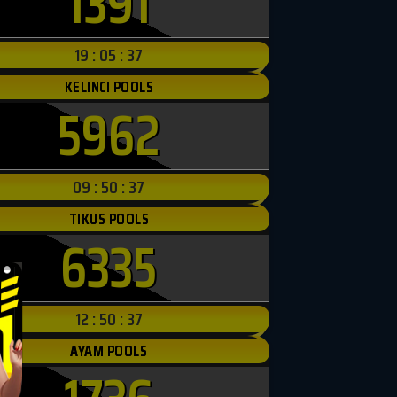
1391
19 : 05 : 34
KELINCI POOLS
5962
09 : 50 : 34
TIKUS POOLS
6335
12 : 50 : 34
AYAM POOLS