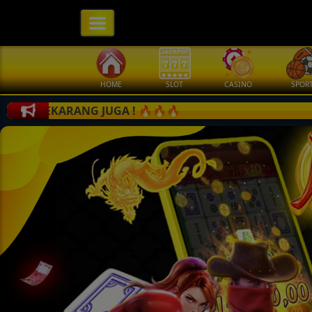
HOME
SLOT
CASINO
SPOR
🔥🔥🔥 SUPERLIGATOTO - PROSES QRIS TERCEPAT HANY