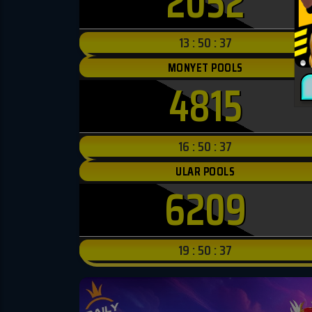
2052
13 : 50 : 34
MONYET POOLS
4815
16 : 50 : 34
ULAR POOLS
6209
19 : 50 : 34