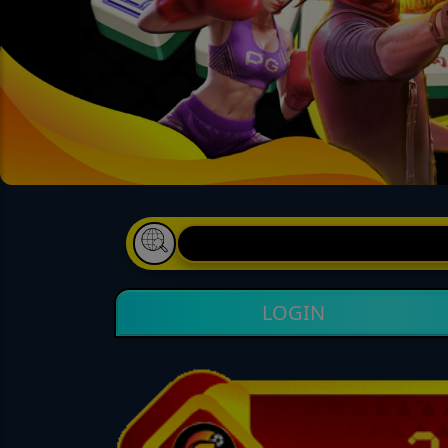
LOGIN