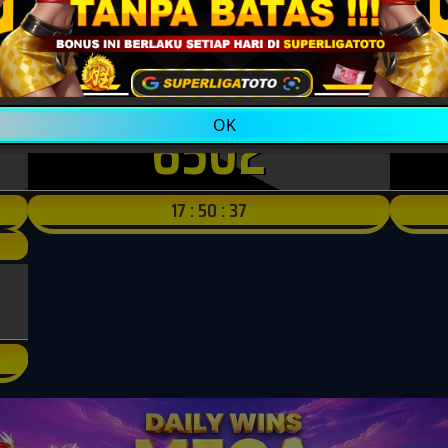
6125
14 : 50 : 34
KAMBING POOLS
6502
OK
17 : 50 : 34