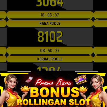
3064
18 : 05 : 34
NAGA POOLS
8102
08 : 50 : 34
KERBAU POOLS
1284
11 : 50 : 34
ANJING POOLS