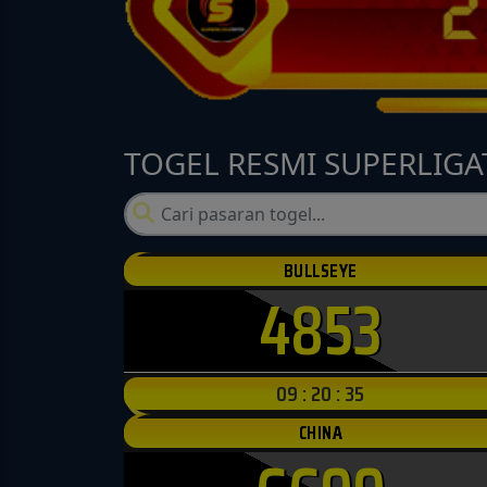
TOGEL RESMI SUPERLIG
BULLSEYE
4853
09 : 20 : 31
CHINA