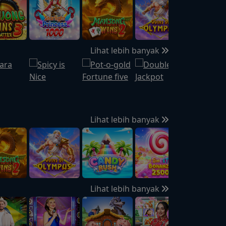
Lihat lebih banyak
Lihat lebih banyak
Lihat lebih banyak