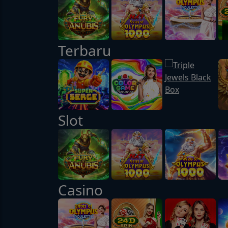
Terbaru
Slot
Casino