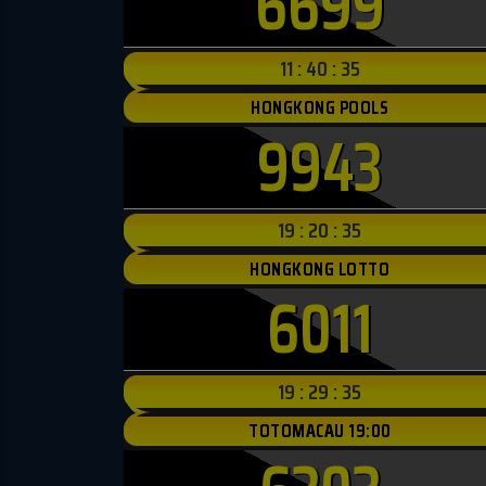
6699
11 : 40 : 31
HONGKONG POOLS
9943
19 : 20 : 31
HONGKONG LOTTO
6011
19 : 29 : 31
TOTOMACAU 19:00