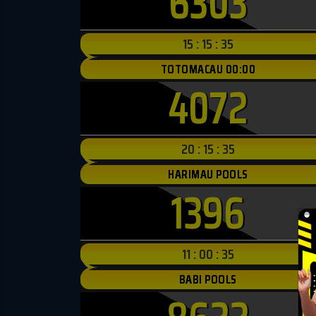
6303
15 : 15 : 31
TOTOMACAU 00:00
4072
20 : 15 : 31
HARIMAU POOLS
1396
11 : 00 : 31
BABI POOLS