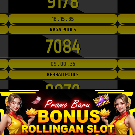
9178
18 : 15 : 31
NAGA POOLS
7084
09 : 00 : 31
KERBAU POOLS
9870
12 : 00 : 31
ANJING POOLS