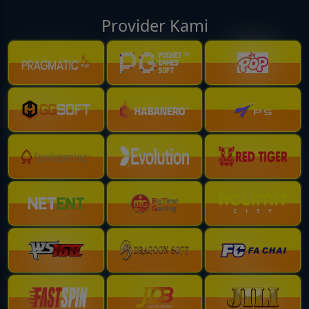
Provider Kami