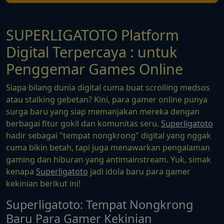
SUPERLIGATOTO Platform
Digital Terpercaya : untuk
Penggemar Games Online
Siapa bilang dunia digital cuma buat scrolling medsos
atau stalking gebetan? Kini, para gamer online punya
surga baru yang siap memanjakan mereka dengan
berbagai fitur gokil dan komunitas seru.
Superligatoto
hadir sebagai "tempat nongkrong" digital yang nggak
cuma bikin betah, tapi juga menawarkan pengalaman
gaming dan hiburan yang antimainstream. Yuk, simak
kenapa
Superligatoto
jadi idola baru para gamer
kekinian berikut ini!
Superligatoto: Tempat Nongkrong
Baru Para Gamer Kekinian