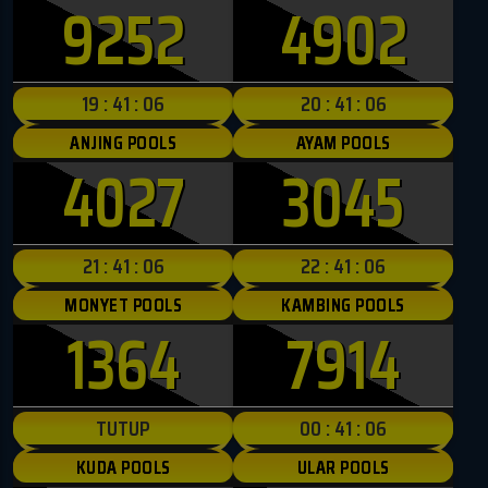
9252
4902
19 : 41 : 05
20 : 41 : 05
ANJING POOLS
AYAM POOLS
4027
3045
21 : 41 : 05
22 : 41 : 05
MONYET POOLS
KAMBING POOLS
1364
7914
TUTUP
00 : 41 : 05
KUDA POOLS
ULAR POOLS