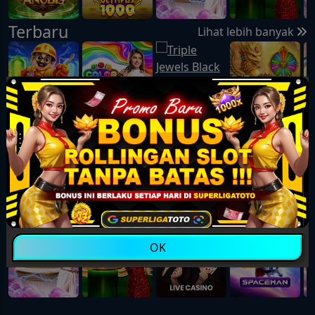
Terbaru
Lihat lebih banyak
Slot
Lihat lebih banyak
Casino
Lihat lebih banyak
OK