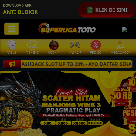
DOWNLOAD APK
KLIK DI SINI
ANTI BLOKIR
FISHING
COCK F.
ARCADE
PROMO
MEGAGACOR
ANUBIS
K SLOT UP TO 20% - AYO DAFTAR SEKARANG JUGA ! 🔥