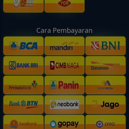
Cara Pembayaran