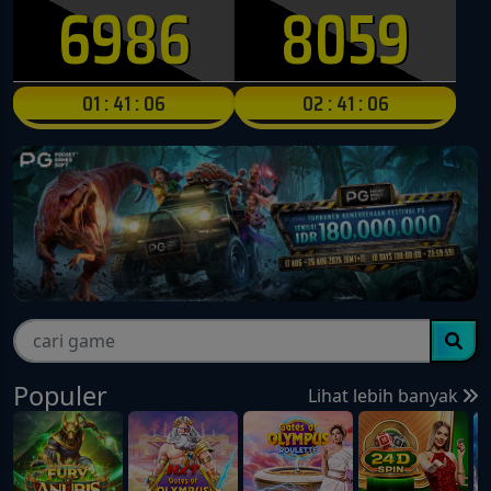
6986
8059
01 : 41 : 05
02 : 41 : 05
Populer
Lihat lebih banyak