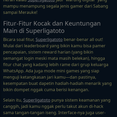
mampu menampung segala jenis gamer dari Sabang
sampai Merauke!
Fitur-Fitur Kocak dan Keuntungan
Main di Superligatoto
Bicara soal fitur,
Superligatoto
benar-benar all out!
Mulai dari leaderboard yang bikin kamu bisa pamer
pencapaian, sistem reward harian (yang bikin
semangat login meski mata masih belekan), hingga
fitur chat yang kadang lebih rame dari grup keluarga
WhatsApp. Ada juga mode mini games yang siap
menguji ketangkasan jari kamu—dan pastinya,
kesempatan buat dapetin hadiah-hadiah menarik yang
bikin dompet nggak cuma berisi kenangan.
Selain itu,
Superligatoto
punya sistem keamanan yang
canggih, jadi kamu nggak perlu takut akun di-hack
sama tangan-tangan iseng. Interface-nya juga user-