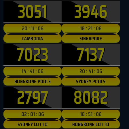
3051
3946
20 : 11 : 05
18 : 21 : 05
CAMBODIA
SINGAPORE
7023
7137
14 : 41 : 05
20 : 41 : 05
HONGKONG POOLS
SYDNEY POOLS
2797
8082
02 : 01 : 05
16 : 51 : 05
SYDNEY LOTTO
HONGKONG LOTTO