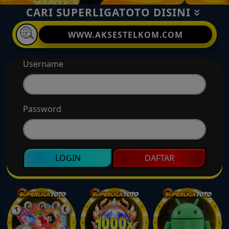
CARI SUPERLIGATOTO DISINI
WWW.AKSESTELKOM.COM
Username
Password
LOGIN
DAFTAR