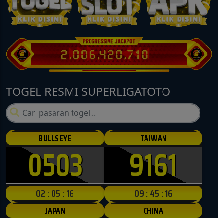
TOGEL RESMI SUPERLIGATOTO
BULLSEYE
TAIWAN
0503
9161
02 : 05 : 14
09 : 45 : 14
JAPAN
CHINA