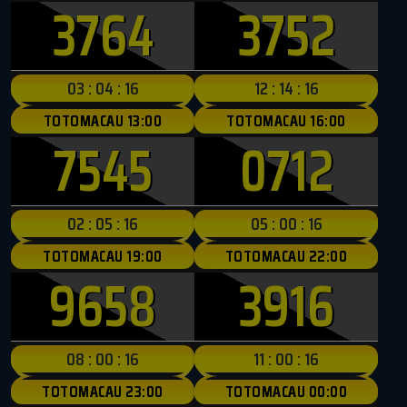
3764
3752
03 : 04 : 14
12 : 14 : 14
TOTOMACAU 13:00
TOTOMACAU 16:00
7545
0712
02 : 05 : 14
05 : 00 : 14
TOTOMACAU 19:00
TOTOMACAU 22:00
9658
3916
08 : 00 : 14
11 : 00 : 14
TOTOMACAU 23:00
TOTOMACAU 00:00