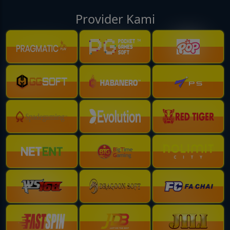
Provider Kami