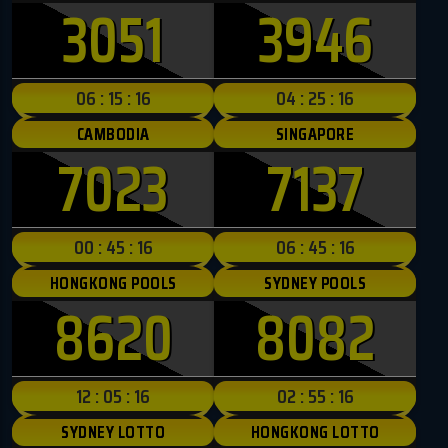
3051
3946
06 : 15 : 14
04 : 25 : 14
CAMBODIA
SINGAPORE
7023
7137
00 : 45 : 14
06 : 45 : 14
HONGKONG POOLS
SYDNEY POOLS
8620
8082
12 : 05 : 14
02 : 55 : 14
SYDNEY LOTTO
HONGKONG LOTTO