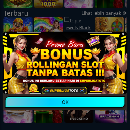
Terbaru
Lihat lebih banyak
Slot
Lihat lebih banyak
Casino
Lihat lebih banyak
OK