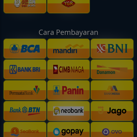
Cara Pembayaran