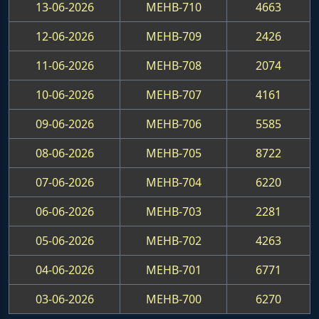
13-06-2026
MEHB-710
4663
12-06-2026
MEHB-709
2426
11-06-2026
MEHB-708
2074
10-06-2026
MEHB-707
4161
09-06-2026
MEHB-706
5585
08-06-2026
MEHB-705
8722
07-06-2026
MEHB-704
6220
06-06-2026
MEHB-703
2281
05-06-2026
MEHB-702
4263
04-06-2026
MEHB-701
6771
03-06-2026
MEHB-700
6270